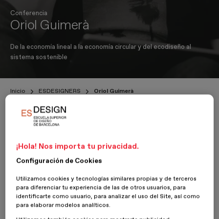
Conferencia
Oriol Guimerà
De la economía lineal a la economía circular y del ecodiseño al
sistema sostenible
Inicio
ESDESIGNERS
Oriol Guimerà
1 Octubre 2021
¡Hola! Nos importa tu privacidad.
Configuración de Cookies
La
sostenibilidad medioambiental
va ligada a la
sostenibilidad
económica
y al
bienestar
de la población. Sostenibilidad,
Utilizamos cookies y tecnologías similares propias y de terceros
economía y salud son indisociables. Durante años hemos
para diferenciar tu experiencia de las de otros usuarios, para
aprendido a ignorarlo, pero la realidad nos ha explotado en la cara.
identificarte como usuario, para analizar el uso del Site, así como
para elaborar modelos analíticos.
Hacen falta cambios profundos y estructurales
, y los
diseñadores tenemos un papel imprescindible y estratégico.