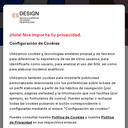
¡Off-ESDESIGN en Bilbao!
7 de Junio de 2019
¡Hola! Nos importa tu privacidad.
Configuración de Cookies
Inicio
ESDESIGNERS
¡Off-ESDESIGN en Bilbao!
Utilizamos cookies y tecnologías similares propias y de terceros
para diferenciar tu experiencia de las de otros usuarios, para
identificarte como usuario, para analizar el uso del Site, así como
para elaborar modelos analíticos.
Utilizamos también cookies para mostrarte publicidad
personalizada relacionada con tus preferencias sobre la base de
un perfil elaborado a partir de tus hábitos de navegación (por
ejemplo, páginas visitadas) y la información que nos facilites (por
ejemplo, en formularios de cursos). Puedes aceptar o rechazar
todas las cookies pulsando el botón correspondiente o
El próximo viernes 7 de Junio
ESDESIGN
estará celebrando la
configurarlas mediante el enlace “Configuración de cookies”.
primera edición
del
Blanc Festival en
Bilbao
. Y por si fuera poco
hemos organizado una serie de actividades Pre-Blanc para los
Puedes consultar nuestra
Política de Cookies
y nuestra
Política
alumnos inscritos en el
Off - ESDESIGN
.
de Privacidad
en sus respectivos enlaces.