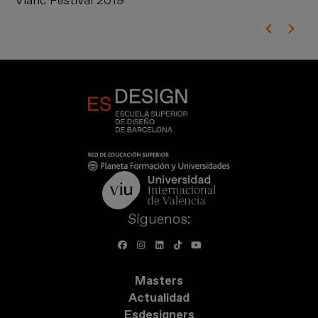
Vlanc Festival 2019
As
Síguenos:
Masters
Actualidad
Esdesigners