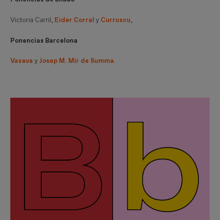
Victoria Carril,
Eider Corral
y
Curruscu
,
Ponencias Barcelona
Vasava
y
Josep M. Mir de Summa
.