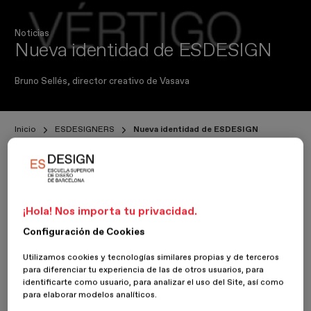
Noticias
Nueva identidad de ESDESIGN
Bruno Sellés, director creativo de Vasava
Inicio
ESDESIGNERS
Nueva identidad de ESDESIGN
16 Abril 2020
¡Hola! Nos importa tu privacidad.
Comunicación
Configuración de Cookies
Utilizamos cookies y tecnologías similares propias y de terceros
Del 2 al 5 de marzo tuvo lugar la primera edición del FES
para diferenciar tu experiencia de las de otros usuarios, para
ESDESIGN, el festival de diseño organizado por ESDESIGN.
identificarte como usuario, para analizar el uso del Site, así como
Durante 4 días, profesionales, expertos, y aficionados al mundo
para elaborar modelos analíticos.
del diseño se dieron cita en el espacio Utopía 126, donde se