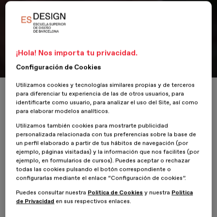
Noticias
Entrevista a Óscar Mariné
¡Hola! Nos importa tu privacidad.
Premio Nacional de Diseño 2010
Configuración de Cookies
Utilizamos cookies y tecnologías similares propias y de terceros
Inicio
ESDESIGNERS
Entrevista a Óscar Mariné
para diferenciar tu experiencia de las de otros usuarios, para
identificarte como usuario, para analizar el uso del Site, así como
para elaborar modelos analíticos.
Utilizamos también cookies para mostrarte publicidad
personalizada relacionada con tus preferencias sobre la base de
15 Abril 2020
un perfil elaborado a partir de tus hábitos de navegación (por
ejemplo, páginas visitadas) y la información que nos facilites (por
Gráfico y Editorial
ejemplo, en formularios de cursos). Puedes aceptar o rechazar
todas las cookies pulsando el botón correspondiente o
configurarlas mediante el enlace “Configuración de cookies”.
Durante el Blanc Festival entrevistamos a
Óscar Mariné
,
Puedes consultar nuestra
Política de Cookies
y nuestra
Política
diseñador gráfico, quien compartió con nosotros su experiencia
de Privacidad
en sus respectivos enlaces.
durante el evento. Óscar es diseñador, ilustrador, experto
tipógrafo y artista español. Es uno de los mayores comunicadores