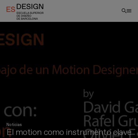
Pasar
al
contenido
principal
Noticias
El motion como instrumento clave