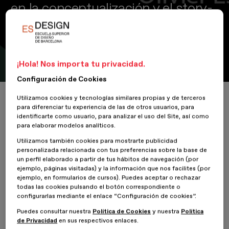
en la conceptualización y el story-
telling
La importancia de comunicar ideas a través de la animación, la
interacción y el movimiento
¡Hola! Nos importa tu privacidad.
Configuración de Cookies
Inicio
ESDESIGNERS
El motion como instrumento clave en la conceptua
Utilizamos cookies y tecnologías similares propias y de terceros
para diferenciar tu experiencia de las de otros usuarios, para
identificarte como usuario, para analizar el uso del Site, así como
para elaborar modelos analíticos.
Utilizamos también cookies para mostrarte publicidad
5 Julio 2023
personalizada relacionada con tus preferencias sobre la base de
un perfil elaborado a partir de tus hábitos de navegación (por
ejemplo, páginas visitadas) y la información que nos facilites (por
El pasado jueves 29 de junio de 2023, la Escuela Superior de
ejemplo, en formularios de cursos). Puedes aceptar o rechazar
Diseño de Barcelona, ESDESIGN, perteneciente a PFU, contó con
todas las cookies pulsando el botón correspondiente o
unos ponentes expertos en diseño gráfico animado, Thru Studio,
configurarlas mediante el enlace “Configuración de cookies”.
con motivo de la nueva MEETesDESIGN. El estudio de diseño
Puedes consultar nuestra
Política de Cookies
y nuestra
Política
gráfico animado,
Thru Studio
, tiene como lema
“Design Thru
de Privacidad
en sus respectivos enlaces.
Motion”
, diseñar conceptos, historias, marcas, a través de la