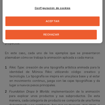
animación, la interacción y el movimiento.
Configuración de cookies
Para acercar su trabajo como motion designers a la comunidad de
ESDESIGN, los invitados,
David Galar
, Fundador y Director
creativo de Thru y Director del Máster en Motion Graphics;
Rafael
ACEPTAR
Grullón
, Motion Designer en Thru y Tutor de TFM del Máster en
Motion Graphics
; y Olivier Estevez, Motion Designer en Thru,
presentan tres case studies, así como la manera en la que innovan,
RECHAZAR
y las herramientas y softwares que utilizan para elaborar sus
proyectos.
En este caso, cada uno de los ejemplos que se presentaron
plasmaban cómo se trabaja la animación aplicada a cada marca:
Rikic Type:
creación de una tipografía artística animada para la
identidad de Mónica Rikic utilizando código creativo y
tecnología. La tipografía se inspira en una placa base y al estar
en movimiento continuo, juega con las cajas tipográficas y da
lugar a nuevos pesos principales.
Foundation Drops & Worlds:
implementación de la animación
para explicar unos productos y sus subproductos. De esta
manera, cada categoría de producto se comporta de una forma
determinada y se combinan, hay que se mueven, que giran, o