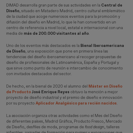
DIMAD desarrolla gran parte de sus actividades en la
Central de
Diseño
, situado en Matadero Madrid, centro cultural emblemático
de la ciudad que acoge numerosos eventos para la promoción y
difusión del diseño en Madrid, lo que le han convertido en un
centro de referencia a nivel local, estatal e internacional con una
media de
más de 200.000 visitantes al año
.
Uno de los eventos más destacados es la
Bienal Iberoamericana
de Diseño
, una exposición que pone en primera línea las
tendencias del diseño iberoamericano al recoger propuestas de
diseño de profesionales de Latinoamérica, España y Portugal y
que sirve como punto de reunión e intercambio de conocimiento
con invitados destacados del sector.
De hecho, en la bienal de 2020 el alumno del
Máster en Diseño
de Producto
José Enrique Reyes
obtuvo la mención a mejor
proyecto de diseño industrial y el premio de diseño e innovación
por su proyecto
Aplicador Analgésico para recién nacidos
.
La asociación organiza otras actividades como el Mes del Diseño
de diferentes países, Madrid Gráfica, Producto Fresco, Mercado
de Diseño, desfiles de moda, programas de
food design
, talleres
infantiles,
jornadas de formación para
pymes
y exposiciones que