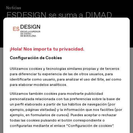
Noticias
ESDESIGN se suma a DIMAD
La Asociación de Diseñadores de Madrid es el nuevo partner de la
escuela
¡Hola! Nos importa tu privacidad.
Inicio
ESDESIGNERS
ESDESIGN se suma a DIMAD
Configuración de Cookies
Utilizamos cookies y tecnologías similares propias y de terceros
para diferenciar tu experiencia de las de otros usuarios, para
identificarte como usuario, para analizar el uso del Site, así como
para elaborar modelos analíticos.
16 Enero 2022
Utilizamos también cookies para mostrarte publicidad
personalizada relacionada con tus preferencias sobre la base de
ESDESIGN
se une como socio a la
Asociación de Diseñadores de
un perfil elaborado a partir de tus hábitos de navegación (por
Madrid (DIMAD)
con la voluntad de seguir creciendo y
compartir
ejemplo, páginas visitadas) y la información que nos facilites (por
conocimiento y nuevas visiones e ideas
del mundo del diseño.
ejemplo, en formularios de cursos). Puedes aceptar o rechazar
todas las cookies pulsando el botón correspondiente o
configurarlas mediante el enlace “Configuración de cookies”.
Con esta colaboración, la escuela
participará en actividades
que DIMAD lleve a cabo
en la búsqueda de aglutinar esfuerzos