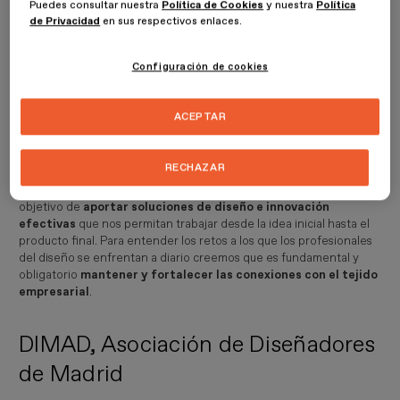
Puedes consultar nuestra
Política de Cookies
y nuestra
Política
para
difundir y promover conjuntamente la importancia del
de Privacidad
en sus respectivos enlaces.
diseño en un momento histórico de cambio
en nuestras
sociedades.
Configuración de cookies
DIMAD es una asociación sin ánimo de lucro, que desarrolla su
actividad en la Comunidad de Madrid, formada por
más de 200
ACEPTAR
profesionales del diseño, universidades, centros formativos
y empresas
cuya finalidad principal es la
promoción, proyección
y divulgación de la cultura del diseño
.
RECHAZAR
En ESDESIGN partimos de problemas y necesidades reales con el
objetivo de
aportar soluciones de diseño e innovación
efectivas
que nos permitan trabajar desde la idea inicial hasta el
producto final. Para entender los retos a los que los profesionales
del diseño se enfrentan a diario creemos que es fundamental y
obligatorio
mantener y fortalecer las conexiones con el tejido
empresarial
.
DIMAD, Asociación de Diseñadores
de Madrid