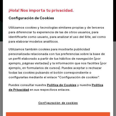
ciudades como ecosistema ideal
¡Hola! Nos importa tu privacidad.
para la vida humana
Configuración de Cookies
ESDESIGN y Esther Rico establecen el nuevo paradigma social: la
Utilizamos cookies y tecnologías similares propias y de terceros
renaturalización de las ciudades de la mano de Sergio Carratalá.
para diferenciar tu experiencia de las de otros usuarios, para
identificarte como usuario, para analizar el uso del Site, así como
para elaborar modelos analíticos.
Inicio
ESDESIGNERS
Primer Meet ESDESIGN Live dedicado a la regene
Utilizamos también cookies para mostrarte publicidad
personalizada relacionada con tus preferencias sobre la base de
un perfil elaborado a partir de tus hábitos de navegación (por
ejemplo, páginas visitadas) y la información que nos facilites (por
ejemplo, en formularios de cursos). Puedes aceptar o rechazar
todas las cookies pulsando el botón correspondiente o
16 Mayo 2023
configurarlas mediante el enlace “Configuración de cookies”.
Puedes consultar nuestra
Política de Cookies
y nuestra
Política
ESDESIGN relanza los
Instagram Live 
para transformar las antiguas
de Privacidad
en sus respectivos enlaces.
conferencias bajo el concepto “Meet ESDESIGN Live”. Con este
cambio de terminología, la Escuela Superior de Diseño de
Configuración de cookies
Barcelona pretende ofrecer un contenido dinámico de calidad
relacionado con el diseño, a la vez de conectar a la escuela con
profesionales de éxito. Este contenido se engloba dentro de un