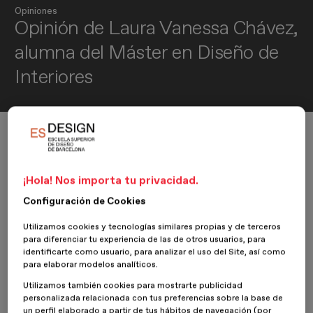
Opiniones
Opinión de Laura Vanessa Chávez,
alumna del Máster en Diseño de
Interiores
Inicio
ESDESIGNERS
Opiniones
Diseño de Interiores
Opinión de Laura Vanessa Chávez, alumna del Máster en Diseño de Interi
¡Hola! Nos importa tu privacidad.
Configuración de Cookies
10 Junio 2022
Laura Vanessa Chávez
Utilizamos cookies y tecnologías similares propias y de terceros
para diferenciar tu experiencia de las de otros usuarios, para
Charlamos con
Laura Vanessa Chávez
, alumna del
Máster en
identificarte como usuario, para analizar el uso del Site, así como
Diseño de Interiores
de ESDESIGN. Laura nos hablará acerca de
para elaborar modelos analíticos.
su paso por la escuela y de su experiencia en el mundo del diseño.
Utilizamos también cookies para mostrarte publicidad
¡Hola Laura! ¿Cómo estás? Cuéntanos un poco acerca de ti...
personalizada relacionada con tus preferencias sobre la base de
un perfil elaborado a partir de tus hábitos de navegación (por