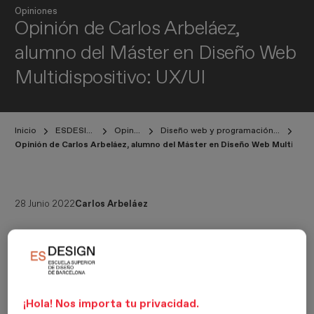
Opiniones
Opinión de Carlos Arbeláez,
alumno del Máster en Diseño Web
Multidispositivo: UX/UI
Inicio
ESDESIGNERS
Opiniones
Diseño web y programación multidispositivo
Opinión de Carlos Arbeláez, alumno del Máster en Diseño Web Multidispo
28 Junio 2022
Carlos Arbeláez
Charlamos con Carlos Arbeláez, alumno del
Máster en Diseño
Web Multidispositivo: UX/UI
de ESDESIGN y autor del proyecto
MIMENÚ: Lleva tu restaurante a otro nivel
. El alumno nos
cuenta su experiencia en la escuela y como diseñador.
¡Hola! Nos importa tu privacidad.
¡Hola Carlos! ¿Qué tal? Cuéntanos brevemente quién eres...