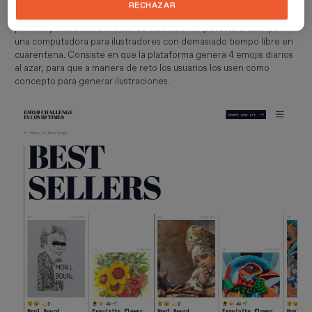
académico realizado para el módulo de Diseño de interfaces del
RECHAZAR
Master de Diseño web multidispositivo de ESDESIGN, es esta la
primera plataforma de retos de ilustración impuestos al azar por
una computadora para ilustradores con demasiado tiempo libre en
cuarentena. Consiste en que la plataforma genera 4 emojis diarios
al azar, para que a manera de reto los usuarios los usen como
concepto para generar ilustraciones.