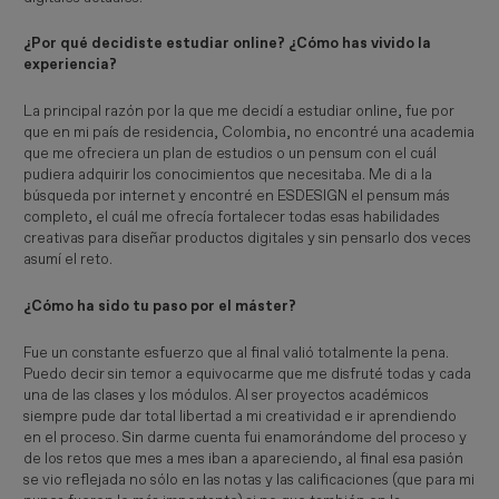
¿Por qué decidiste estudiar online? ¿Cómo has vivido la
experiencia?
La principal razón por la que me decidí a estudiar online, fue por
que en mi país de residencia, Colombia, no encontré una academia
que me ofreciera un plan de estudios o un pensum con el cuál
pudiera adquirir los conocimientos que necesitaba. Me di a la
búsqueda por internet y encontré en ESDESIGN el pensum más
completo, el cuál me ofrecía fortalecer todas esas habilidades
creativas para diseñar productos digitales y sin pensarlo dos veces
asumí el reto.
¿Cómo ha sido tu paso por el máster?
Fue un constante esfuerzo que al final valió totalmente la pena.
Puedo decir sin temor a equivocarme que me disfruté todas y cada
una de las clases y los módulos. Al ser proyectos académicos
siempre pude dar total libertad a mi creatividad e ir aprendiendo
en el proceso. Sin darme cuenta fui enamorándome del proceso y
de los retos que mes a mes iban a apareciendo, al final esa pasión
se vio reflejada no sólo en las notas y las calificaciones (que para mi