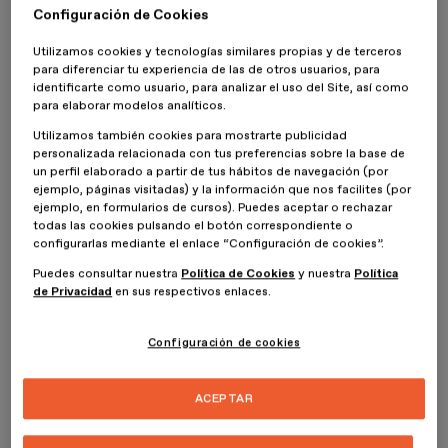
Configuración de Cookies
¡Mucho gusto! soy Carlos Arbeláez, diseñador gráfico de
Utilizamos cookies y tecnologías similares propias y de terceros
profesión. Tengo experiencia en diseño UI / UX, diseño de
para diferenciar tu experiencia de las de otros usuarios, para
interfaces móviles, aplicaciones web, animación, diseño gráfico,
identificarte como usuario, para analizar el uso del Site, así como
ilustración y estrategia de marca. Apasionado por el diseño
para elaborar modelos analíticos.
centrado en la experiencia del usuario, el diseño de interfaces y la
solución de problemas de comunicación visual. Me declaro amante
Utilizamos también cookies para mostrarte publicidad
del arte, el diseño y la ilustración. Mi objetivo siempre es
personalizada relacionada con tus preferencias sobre la base de
potencializar los proyectos en los que interfiero o participo, tratar
un perfil elaborado a partir de tus hábitos de navegación (por
siempre de llevarlos a otro nivel de la mano de la innovación, la
ejemplo, páginas visitadas) y la información que nos facilites (por
creatividad y la dedicación.
ejemplo, en formularios de cursos). Puedes aceptar o rechazar
todas las cookies pulsando el botón correspondiente o
configurarlas mediante el enlace “Configuración de cookies”.
¿A qué te dedicas actualmente?
Puedes consultar nuestra
Política de Cookies
y nuestra
Política
Actualmente trabajo como UX Specialist Designer en Anheuser-
de Privacidad
en sus respectivos enlaces.
Busch InBev, pero además me dedico a ilustrar, diseñar gráfica
para marcas independientes de moda y hacer algunos Freelance
Configuración de cookies
de branding.
¿Cuál es ese proyecto que para ti es más especial? ¿Por qué?
ACEPTAR
Hay un proyecto que me gustó mucho hacer, es un proyecto