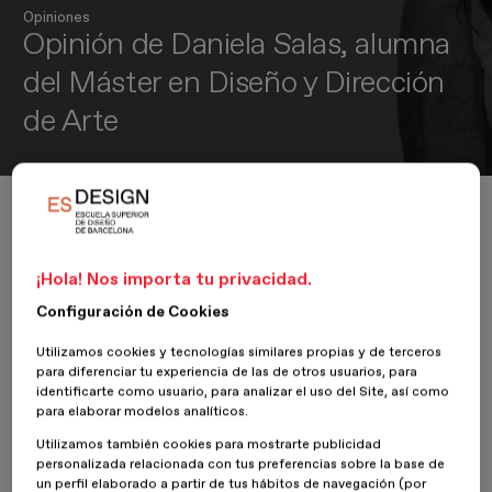
Opiniones
Opinión de Daniela Salas, alumna
del Máster en Diseño y Dirección
de Arte
Inicio
ESDESIGNERS
Opiniones
Diseño y Dirección de Arte
Opinión de Daniela Salas, alumna del Máster en Diseño y Dirección de Art
¡Hola! Nos importa tu privacidad.
Configuración de Cookies
20 Febrero 2025
Utilizamos cookies y tecnologías similares propias y de terceros
para diferenciar tu experiencia de las de otros usuarios, para
Nuestra alumna
Daniela Salas
del
Máster en Diseño y Dirección
identificarte como usuario, para analizar el uso del Site, así como
de Arte
, nos da su opinión sobre su experiencia en
ESDESIGN.
para elaborar modelos analíticos.
Utilizamos también cookies para mostrarte publicidad
personalizada relacionada con tus preferencias sobre la base de
un perfil elaborado a partir de tus hábitos de navegación (por