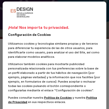
Portfolio
Wellbeing
¡Hola! Nos importa tu privacidad.
Configuración de Cookies
Utilizamos cookies y tecnologías similares propias y de terceros
Inicio
ESDESIGNERS
Wellbeing
para diferenciar tu experiencia de las de otros usuarios, para
identificarte como usuario, para analizar el uso del Site, así como
para elaborar modelos analíticos.
Utilizamos también cookies para mostrarte publicidad
personalizada relacionada con tus preferencias sobre la base de
6 Febrero 2025
un perfil elaborado a partir de tus hábitos de navegación (por
ejemplo, páginas visitadas) y la información que nos facilites (por
ejemplo, en formularios de cursos). Puedes aceptar o rechazar
Eva Fernández Giménez
, alumna del
Máster en
Ilustración y
todas las cookies pulsando el botón correspondiente o
Animación
de ESDESIGN, presenta su proyecto,
Wellbeing
.
configurarlas mediante el enlace “Configuración de cookies”.
Puedes consultar nuestra
Política de Cookies
y nuestra
Política
Wellbeing
es un espacio digital diseñado para acercar a las
de Privacidad
en sus respectivos enlaces.
personas conceptos esenciales sobre el bienestar físico, mental y
emocional. El proyecto tiene como objetivo presentar información