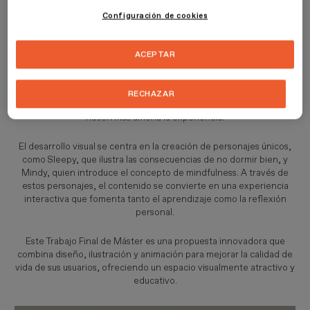
compleja de manera sencilla, divertida e interactiva, utilizando
Configuración de cookies
ilustraciones y vídeos animados que facilitan el aprendizaje.
Inspirado por la creciente necesidad de contenidos de desarrollo
ACEPTAR
personal tras la pandemia de COVID-19, el proyecto responde al
problema de la sobreinformación. En
Wellbeing
, los usuarios
encontrarán información organizada en secciones breves y
RECHAZAR
accesibles, acompañada por personajes animados que guían y
hacen más amena la experiencia.
El desarrollo visual se centra en la creación de personajes únicos,
como Sleepy, que ilustra las consecuencias de no dormir bien, y
Mindy, quien introduce el concepto de mindfulness. A través de
estos personajes, el contenido se convierte en una experiencia
interactiva que fomenta tanto el aprendizaje como la reflexión
personal.
Este Trabajo Final de Máster es una propuesta innovadora que
combina diseño, ilustración y animación para mejorar la calidad de
vida de sus usuarios, ofreciendo un espacio visualmente atractivo y
educativo.