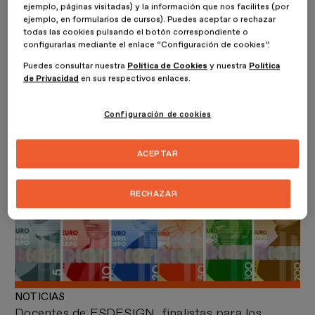
ejemplo, páginas visitadas) y la información que nos facilites (por
ejemplo, en formularios de cursos). Puedes aceptar o rechazar
todas las cookies pulsando el botón correspondiente o
configurarlas mediante el enlace “Configuración de cookies”.
Puedes consultar nuestra
Política de Cookies
y nuestra
Política
de Privacidad
en sus respectivos enlaces.
NOTICIAS
Laura Meseguer recibe tres premios en la Nit
ADG Laus
Configuración de cookies
ACEPTAR
RECHAZAR
NOTICIAS
Docentes de ESDESIGN, finalistas para los