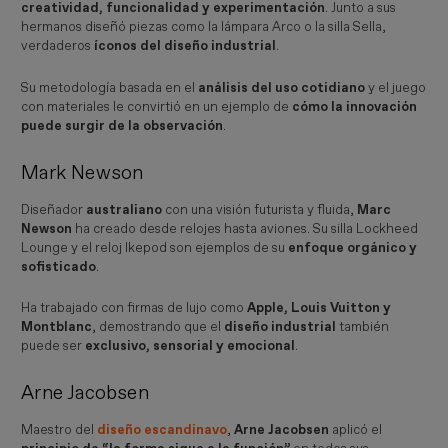
creatividad, funcionalidad y experimentación
. Junto a sus
hermanos diseñó piezas como la lámpara Arco o la silla Sella,
verdaderos
íconos del diseño industrial
.
Su metodología basada en el
análisis del uso cotidiano
y el juego
con materiales le convirtió en un ejemplo de
cómo la innovación
puede surgir de la observación
.
Mark Newson
Diseñador
australiano
con una visión futurista y fluida,
Marc
Newson
ha creado desde relojes hasta aviones. Su silla Lockheed
Lounge y el reloj Ikepod son ejemplos de su
enfoque orgánico y
sofisticado
.
Ha trabajado con firmas de lujo como
Apple, Louis Vuitton y
Montblanc
, demostrando que el
diseño industrial
también
puede ser
exclusivo, sensorial y emocional
.
Arne Jacobsen
Maestro del
diseño escandinavo
,
Arne Jacobsen
aplicó el