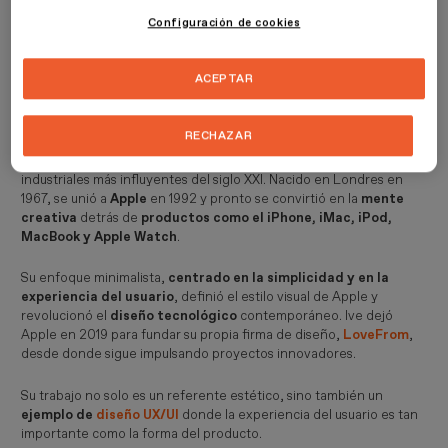
Configuración de cookies
Algunos incluso lograron
fusionar el diseño con la estrategia
empresarial
, como analizamos en el artículo sobre el
diseño de
producto y estrategia de producto en Apple
.
ACEPTAR
Jonathan Ive
RECHAZAR
Conocido como "Jony",
Jonathan Ive
es uno de los diseñadores
industriales más influyentes del siglo XXI. Nacido en Londres en
1967, se unió a
Apple
en 1992 y pronto se convirtió en la
mente
creativa
detrás de
productos como el iPhone, iMac, iPod,
MacBook y Apple Watch
.
Su enfoque minimalista,
centrado en la simplicidad y en la
experiencia del usuario
, definió el estilo visual de Apple y
revolucionó el
diseño tecnológico
contemporáneo. Ive dejó
Apple en 2019 para fundar su propia firma de diseño,
LoveFrom
,
desde donde sigue impulsando proyectos innovadores.
Su trabajo no solo es un referente estético, sino también un
ejemplo de
diseño UX/UI
donde la experiencia del usuario es tan
importante como la forma del producto.