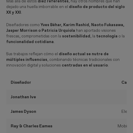
Más allá de estos
diez referentes
, hay otros nombres que han
dejado una huella imborrable en el
diseño de producto del siglo
XX y XXI
.
Diseñadores como
Yves Béhar, Karim Rashid, Naoto Fukasawa,
Jasper Morrison o Patricia Urquiola
han aportado visiones
frescas, comprometidas con la
sostenibilidad
, la
tecnología
o la
funcionalidad cotidiana
.
Sus trabajos reflejan cómo el
diseño actual se nutre de
múltiples influencias
, combinando técnicas tradicionales con
innovación digital y soluciones
centradas en el usuario
.
Diseñador
Camp
Jonathan Ive
T
James Dyson
Elect
Ray & Charles Eames
Mobiliar