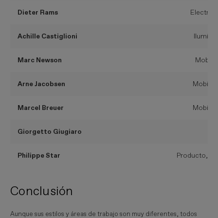
Dieter Rams
Electró
Achille Castiglioni
Ilumina
Marc Newson
Mobilia
Arne Jacobsen
Mobiliar
Marcel Breuer
Mobiliar
Giorgetto Giugiaro
Au
Philippe Star
Producto, int
Conclusión
Aunque sus estilos y áreas de trabajo son muy diferentes, todos