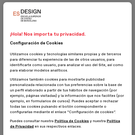
A lo largo del tiempo, el diseño de producto ha sido clave en la
evolución de los objetos que
usamos a diario
. Desde mobiliario
hasta electrodomésticos o dispositivos electrónicos, esta
disciplina ha acompañado los
cambios sociales, tecnológicos y
culturales
de nuestra historia reciente.
¡Hola! Nos importa tu privacidad.
En este artículo no hablaremos de nuevo sobre
qué hace un
Configuración de Cookies
diseñador de producto
, sino que te presentamos a
10 grandes
referentes del diseño de producto que han dejado huella con
Utilizamos cookies y tecnologías similares propias y de terceros
sus creacione
s.
para diferenciar tu experiencia de las de otros usuarios, para
identificarte como usuario, para analizar el uso del Site, así como
¿Quieres formar parte del
futuro del diseño
? Consulta nuestro
para elaborar modelos analíticos.
Máster en Diseño y Desarrollo de Producto
.
Utilizamos también cookies para mostrarte publicidad
personalizada relacionada con tus preferencias sobre la base de
un perfil elaborado a partir de tus hábitos de navegación (por
¿Por qué estos diseñadores
ejemplo, páginas visitadas) y la información que nos facilites (por
marcaron un antes y un después?
ejemplo, en formularios de cursos). Puedes aceptar o rechazar
todas las cookies pulsando el botón correspondiente o
configurarlas mediante el enlace “Configuración de cookies”.
Estos
diseñadores
no solo crearon productos exitosos. Aplicaron
Puedes consultar nuestra
Política de Cookies
y nuestra
Política
enfoques únicos, dominaron
tecnologías emergentes
,
de Privacidad
en sus respectivos enlaces.
anticiparon
tendencias
y definieron
estándares
que hoy
consideramos básicos.