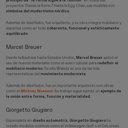
principio de “la forma sigue a la función”
en todos sus
proyectos. Desde la Serie 7 hasta la Egg Chair, sus muebles son
símbolos del modernismo nórdico
.
Además de diseñador, fue arquitecto, y su obra integra mobiliario y
espacios como un todo
coherente, funcional y estéticamente
equilibrado
.
Marcel Breuer
Desde la Bauhaus hasta Estados Unidos,
Marcel Breuer
aplicó el
uso de nuevos materiales como el acero tubular para
redefinir el
mobiliario moderno
. Su silla Wassily es una de las más
representativas del
movimiento modernista
.
Además de diseñador, fue un importante arquitecto con obras
como el
Whitney Museum
. Su trabajo sigue siendo un
ejemplo de
la unión entre forma, función y materialidad
.
Giorgetto Giugiaro
Especialista en
diseño automotriz, Giorgetto Giugiaro
ha
creado modelos icónicos como el Volkswagen Golf o el DeLorean