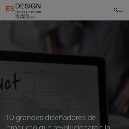
Pasar
al
contenido
principal
10 grandes diseñadores de
producto que revolucionaron la