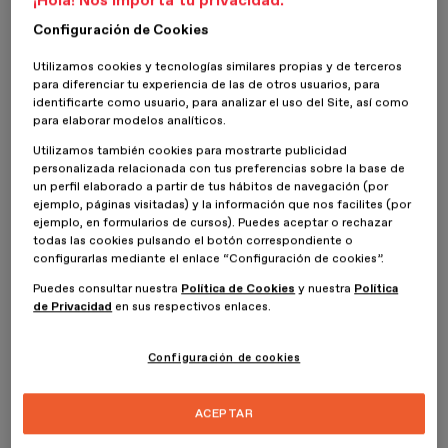
¡Hola! Nos importa tu privacidad.
De hecho, el
motion design es una disciplina que combina
Configuración de Cookies
elementos visuales
y técnicas de animación para crear
contenido dinámico y atractivo
. Se utiliza en una amplia gama
Utilizamos cookies y tecnologías similares propias y de terceros
de campos, como la publicidad, el cine, la televisión y el marketing
para diferenciar tu experiencia de las de otros usuarios, para
online.
identificarte como usuario, para analizar el uso del Site, así como
para elaborar modelos analíticos.
Una de las principales ventajas del motion design es que permite
Utilizamos también cookies para mostrarte publicidad
transmitir
mensajes de manera clara y atractiva
,
pero, además,
personalizada relacionada con tus preferencias sobre la base de
de manera
muy efectiva
. Asimismo, el motion design puede
un perfil elaborado a partir de tus hábitos de navegación (por
ayudar a mejorar la experiencia del usuario y contribuir a que una
ejemplo, páginas visitadas) y la información que nos facilites (por
marca o producto destaque en un mercado de por sí ya saturado.
ejemplo, en formularios de cursos). Puedes aceptar o rechazar
todas las cookies pulsando el botón correspondiente o
Otro beneficio es que el motion design puede ser utilizado para
configurarlas mediante el enlace “Configuración de cookies”.
contar historias y transmitir emociones de manera muy efectiva;
algo que lo convierte en una herramienta poderosa para cualquier
Puedes consultar nuestra
Política de Cookies
y nuestra
Política
empresa o individuo que busque conectarse con su audiencia.
de Privacidad
en sus respectivos enlaces.
Configuración de cookies
¿De qué trata el 2.5D en Diseño?
El 2.5D es un término que
se utiliza en el diseño gráfico y en el
ACEPTAR
diseño de videojuegos para describir una escena que