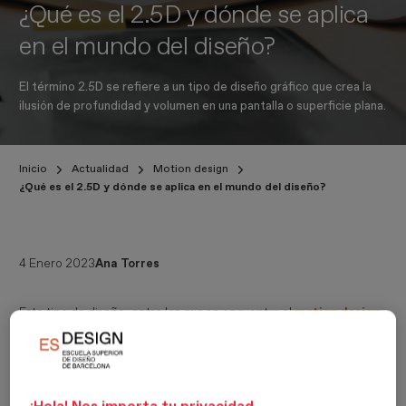
¿Qué es el 2.5D y dónde se aplica
en el mundo del diseño?
El término 2.5D se refiere a un tipo de diseño gráfico que crea la
ilusión de profundidad y volumen en una pantalla o superficie plana.
Inicio
Actualidad
Motion design
¿Qué es el 2.5D y dónde se aplica en el mundo del diseño?
4 Enero 2023
Ana Torres
Este tipo de diseño, entre los que se encuentra el
motion design
,
se ha utilizado en una
amplia variedad de aplicaciones
, como
videojuegos,
animaciones
y gráficos publicitarios. Una de las
formas que se suele usar es creando animaciones en motion
design gracias al
software
que lo permite.