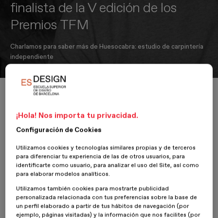
finalista de la V edición de los
Premios TFM
Charlamos para saber más de Huesocabra: estudio de carpintería
independiente
Inicio
ESDESIGNERS
Entrevista a Ignacio Segura, finalista de la V ed
¡Hola! Nos importa tu privacidad.
Configuración de Cookies
24 Noviembre 2021
Utilizamos cookies y tecnologías similares propias y de terceros
para diferenciar tu experiencia de las de otros usuarios, para
Gráfico y Editorial
identificarte como usuario, para analizar el uso del Site, así como
para elaborar modelos analíticos.
Hablamos con
Ignacio Segura
, alumno del Máster en
Diseño
Utilizamos también cookies para mostrarte publicidad
Editorial y Publicaciones Digitales
y finalista de la
quinta
personalizada relacionada con tus preferencias sobre la base de
edición de los Premios Trabajo de Final de Máster de
un perfil elaborado a partir de tus hábitos de navegación (por
ESDESIGN
.
ejemplo, páginas visitadas) y la información que nos facilites (por