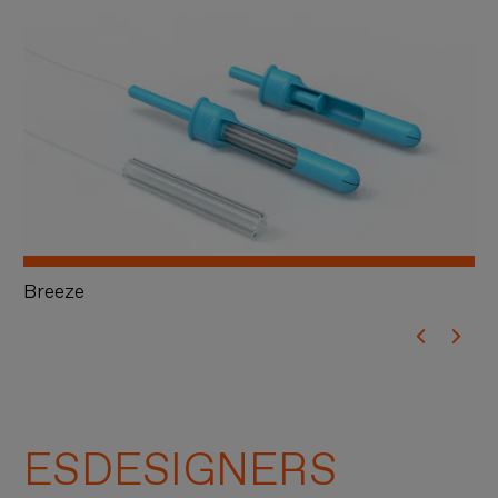
Breeze
Al
ESDESIGNERS