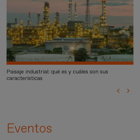
Paisaje industrial: qué es y cuáles son sus
Br
características
us
Eventos