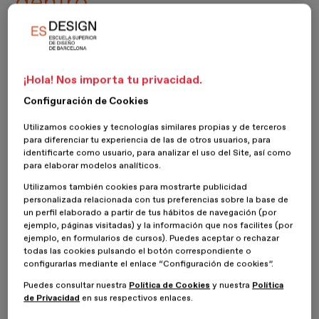
dentro
En este espacio encontrarás toda la
¡Hola! Nos importa tu privacidad.
información relacionada con noticias de
Configuración de Cookies
la escuela. Echa un vistazo al talento de
Utilizamos cookies y tecnologías similares propias y de terceros
nuestr@s alumn@s y profesorado,
para diferenciar tu experiencia de las de otros usuarios, para
identificarte como usuario, para analizar el uso del Site, así como
descubre eventos, accede a conferencias
para elaborar modelos analíticos.
de profesionales del sector y conoce lo
Utilizamos también cookies para mostrarte publicidad
personalizada relacionada con tus preferencias sobre la base de
que piensan de nosotros a través de las
un perfil elaborado a partir de tus hábitos de navegación (por
opiniones.
ejemplo, páginas visitadas) y la información que nos facilites (por
ejemplo, en formularios de cursos). Puedes aceptar o rechazar
todas las cookies pulsando el botón correspondiente o
configurarlas mediante el enlace “Configuración de cookies”.
Noticias destacadas
Puedes consultar nuestra
Política de Cookies
y nuestra
Política
de Privacidad
en sus respectivos enlaces.