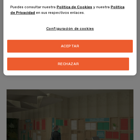
materiales nobles con un muro verde que conecta al consumidor
Puedes consultar nuestra
Política de Cookies
y nuestra
Política
con la naturaleza, transportándolo a la relajación a través del uso
de Privacidad
en sus respectivos enlaces.
de placas de melamina, enchapados de madera de pino, placas
exteriores maderadas con filtros UV, placas de yesos texturizadas,
pisos de hormigón pulido, mobiliario en maderas naturales y hierro.
Configuración de cookies
La función de interioristas no se concibe como la decoración del
ACEPTAR
espacio, ya que no se trata solo de la manipulación del volumen,
superficies o iluminación, sino de integrar elementos de psicología
ambiental, ergonomía, funcionalidad e incluso de aspectos
RECHAZAR
culturales de la zona.