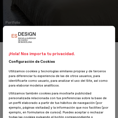
Portfolio
Decoración de dormitorio
Inicio
ESDESIGNERS
Decoración de dormitorio
¡Hola! Nos importa tu privacidad.
Configuración de Cookies
Utilizamos cookies y tecnologías similares propias y de terceros
para diferenciar tu experiencia de las de otros usuarios, para
20 Junio 2021
Magali Bastidas - DIRECTORA DE PROGRAMA
identificarte como usuario, para analizar el uso del Site, así como
para elaborar modelos analíticos.
Este proyecto, realizado por la directora del Máster en
Utilizamos también cookies para mostrarte publicidad
Decoración Magali Bastidas, gozaba de una arquitectura muy
personalizada relacionada con tus preferencias sobre la base de
característica de las viviendas del eixample donde destacaban los
un perfil elaborado a partir de tus hábitos de navegación (por
pavimentos hidráulicos, estancias con grandes alturas y molduras
ejemplo, páginas visitadas) y la información que nos facilites (por
tanto en mobiliario como en techos y paredes.
ejemplo, en formularios de cursos). Puedes aceptar o rechazar
todas las cookies pulsando el botón correspondiente o