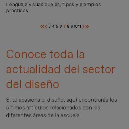
Lenguaje visual: qué es, tipos y ejemplos
prácticos
3
4
5
6
7
8
9
10
11
Primera
Página
Página
Página
Página
Página
Página
Página
Página
Página
Página
Siguiente
Última
página
anterior
actual
página
página
Conoce toda la
actualidad del sector
del diseño
Si te apasiona el diseño, aquí encontrarás los
últimos artículos relacionados con las
diferentes áreas de la escuela.